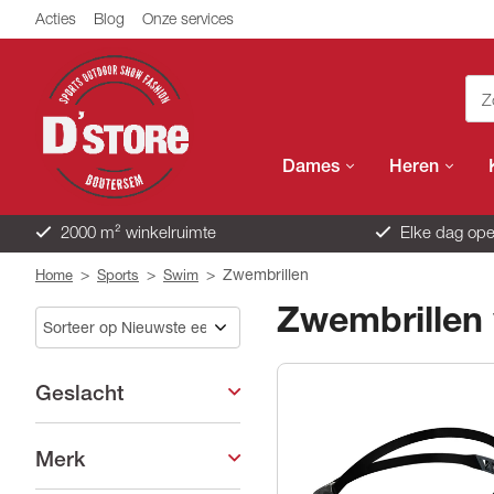
Acties
Blog
Onze services
Dames
Heren
2000 m² winkelruimte
Elke dag ope
>
>
>
Zwembrillen
Home
Sports
Swim
Zwembrillen 
Geslacht
Merk