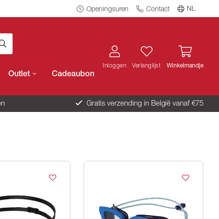
NL
Openingsuren
Contact
Inloggen
Verlanglijst
Winkelmandje
Outlet
Cadeaubon
en
Gratis verzending in België vanaf €75