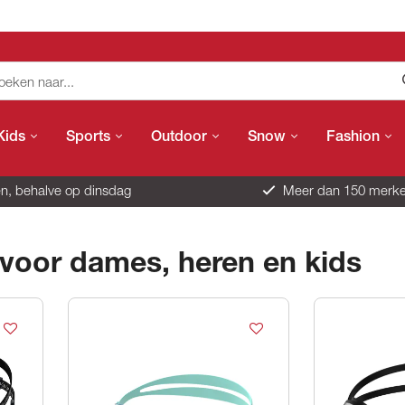
Kids
Sports
Outdoor
Snow
Fashion
n, behalve op dinsdag
Meer dan 150 merk
voor dames, heren en kids