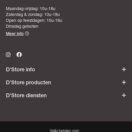
Maandag-vrijdag: 10u-18u
Zaterdag & zondag: 10u-18u
Open op feestdagen: 10u-18u
Dinsdag gelsoten
Meer info
D'Store info
Werken bij D'Store
D'Store producten
Openingsuren
Acties & promoties
D'Store diensten
Veelgestelde vragen
Dames
Ski- & snowboardverhuur
Heren
Onderhoudsatelier
Kids
Besnaring
Veilig betalen met: