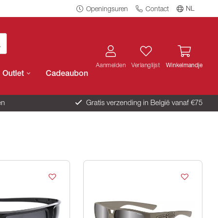
NL
Openingsuren
Contact
Aanmelden
Verlanglijst
Winkelmandje
Outlet
Cadeaubon
en
Gratis verzending in België vanaf €75