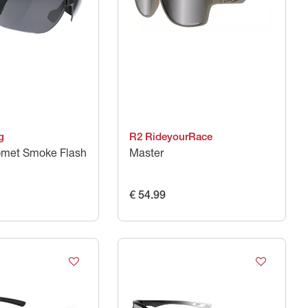
g
R2 RideyourRace
Comet Smoke Flash
Master
€ 54.99