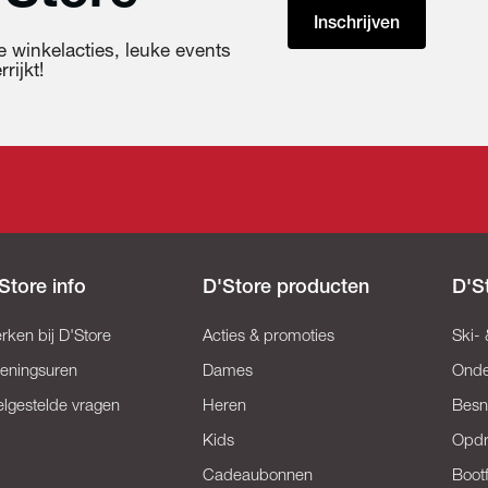
Inschrijven
 winkelacties, leuke events
rijkt!
Store info
D'Store producten
D'S
rken bij D'Store
Acties & promoties
Ski-
eningsuren
Dames
Onde
elgestelde vragen
Heren
Besn
Kids
Opd
Cadeaubonnen
Bootf