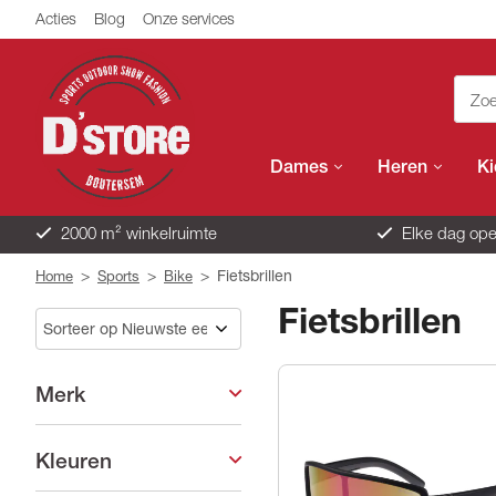
Acties
Blog
Onze services
Dames
Heren
K
2000 m² winkelruimte
Elke dag ope
>
>
>
Fietsbrillen
Home
Sports
Bike
Fietsbrillen
Merk
Kleuren