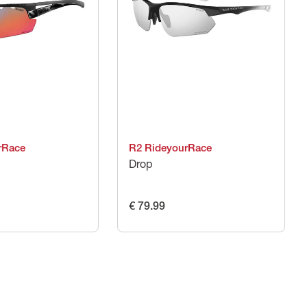
rRace
R2 RideyourRace
Drop
€ 79.99