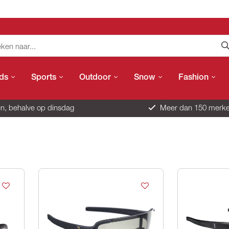
ids
Sports
Outdoor
Snow
Fashion
n, behalve op dinsdag
Meer dan 150 merk