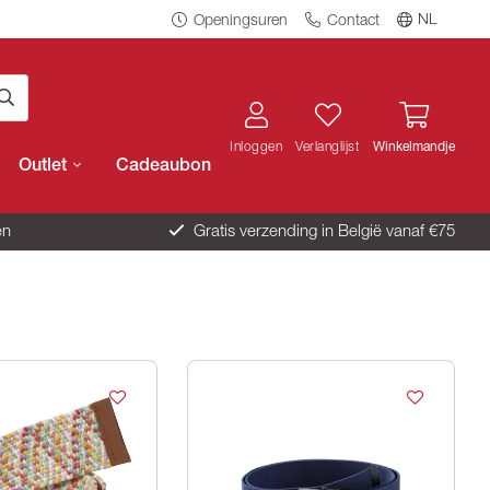
NL
Openingsuren
Contact
Inloggen
Verlanglijst
Winkelmandje
Outlet
Cadeaubon
en
Gratis verzending in België vanaf €75