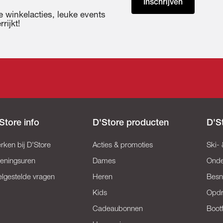
Inschrijven
 winkelacties, leuke events
rijkt!
Store info
D'Store producten
D'S
rken bij D'Store
Acties & promoties
Ski-
eningsuren
Dames
Onde
elgestelde vragen
Heren
Besn
Kids
Opd
Cadeaubonnen
Bootf