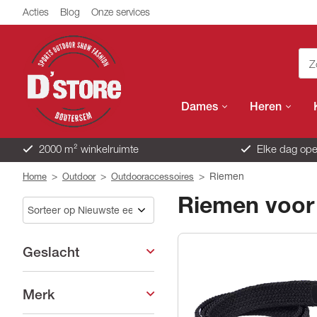
Acties
Blog
Onze services
Dames
Heren
2000 m² winkelruimte
Elke dag ope
>
>
>
Riemen
Home
Outdoor
Outdooraccessoires
Riemen voor
Geslacht
Merk