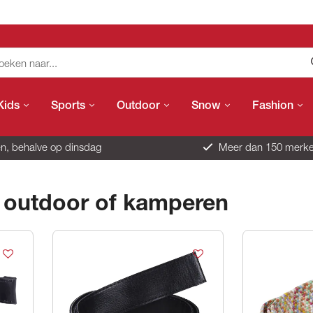
Kids
Sports
Outdoor
Snow
Fashion
n, behalve op dinsdag
Meer dan 150 merk
 outdoor of kamperen