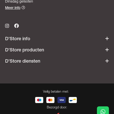
Dinsdag gelsoten
Meer info
D'Store info
Werken bij D'Store
D'Store producten
Openingsuren
Acties & promoties
D'Store diensten
Veelgestelde vragen
Dames
Ski- & snowboardverhuur
Heren
Onderhoudsatelier
Kids
Besnaring
Veilig betalen met:
Cadeaubonnen
Opdruk
Herroeping
Bootfitting
Bezorgd door: