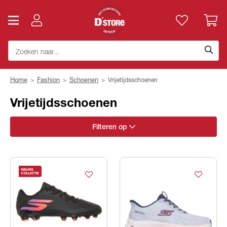
Home
>
Fashion
>
Schoenen
>
Vrijetijdsschoenen
Vrijetijdsschoenen
Filteren op
specials
Geslacht