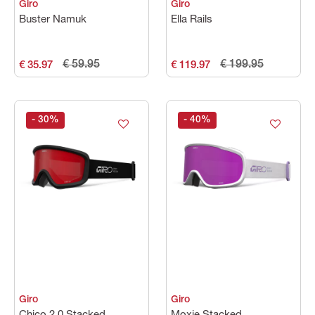
Giro
Giro
Buster Namuk
Ella Rails
€ 59.95
€ 199.95
€ 35.97
€ 119.97
- 30
%
- 40
%
Giro
Giro