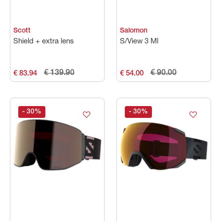
Scott
Salomon
Shield + extra lens
S/View 3 Ml
€ 139.90
€ 90.00
€ 83.94
€ 54.00
- 30
%
- 30
%