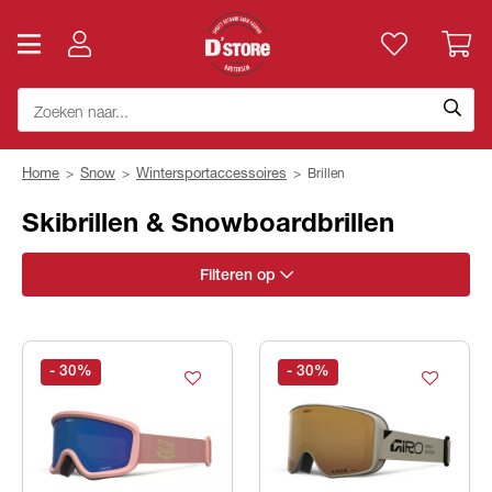
Home
>
Snow
>
Wintersportaccessoires
>
Brillen
Skibrillen & Snowboardbrillen
Filteren op
- 30
%
- 30
%
Goggle Features
lenscategorie