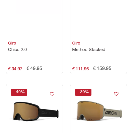
Geslacht
Merk
Giro
Giro
Maat
Chico 2.0
Method Stacked
Kleuren
€ 49.95
€ 159.95
€ 34.97
€ 111.96
Prijs
- 40
%
- 30
%