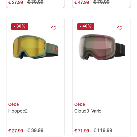
€ 39.99
€ 79.99
€ 27.99
€ 47.99
- 30
%
- 40
%
Cébé
Cébé
Hoopoe2
Cloud3_Vario
€ 39.99
€ 119.99
€ 27.99
€ 71.99