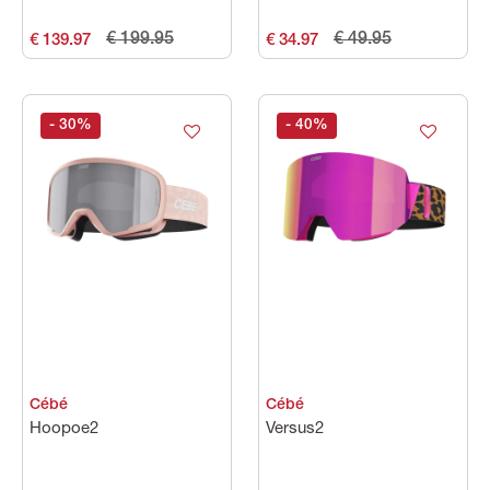
€ 199.95
€ 49.95
€ 139.97
€ 34.97
- 30
%
- 40
%
Cébé
Cébé
Hoopoe2
Versus2