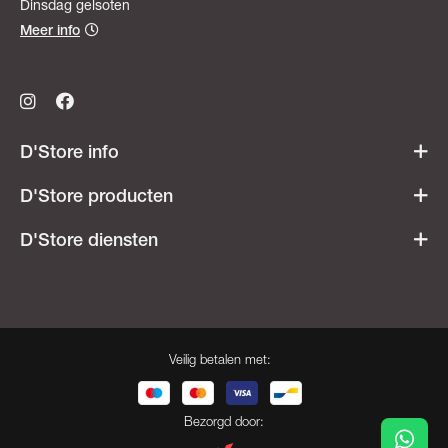
Dinsdag gelsoten
Meer info
D'Store info
Werken bij D'Store
D'Store producten
Openingsuren
Acties & promoties
D'Store diensten
Veelgestelde vragen
Dames
Ski- & snowboardverhuur
Heren
Onderhoudsatelier
Kids
Besnaring
Veilig betalen met:
Cadeaubonnen
Opdruk
Herroeping
Bootfitting
Bezorgd door: