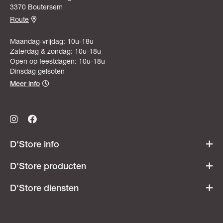
3370 Boutersem
Route
Maandag-vrijdag: 10u-18u
Zaterdag & zondag: 10u-18u
Open op feestdagen: 10u-18u
Dinsdag gelsoten
Meer info
D'Store info
Werken bij D'Store
D'Store producten
Openingsuren
Acties & promoties
D'Store diensten
Veelgestelde vragen
Dames
Ski- & snowboardverhuur
Heren