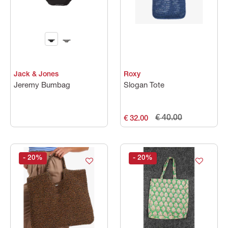
Categorie
Kleuren
Jack & Jones
Roxy
Prijs
Jeremy Bumbag
Slogan Tote
€ 40.00
€ 32.00
- 20
%
- 20
%