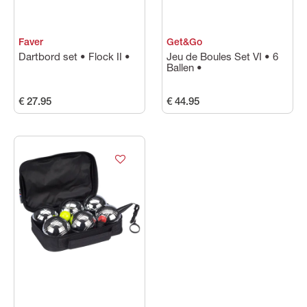
Faver
Get&Go
Dartbord set • Flock II •
Jeu de Boules Set VI • 6
Ballen •
€ 27.95
€ 44.95