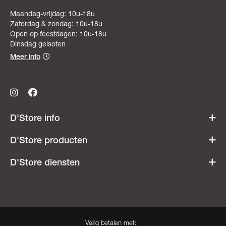
Maandag-vrijdag: 10u-18u
Zaterdag & zondag: 10u-18u
Open op feestdagen: 10u-18u
Dinsdag gelsoten
Meer info
D'Store info
Werken bij D'Store
D'Store producten
Openingsuren
Acties & promoties
D'Store diensten
Veelgestelde vragen
Dames
Ski- & snowboardverhuur
Heren
Onderhoudsatelier
Kids
Besnaring
Veilig betalen met: