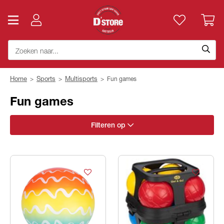
Home
>
Sports
>
Multisports
>
Fun games
Fun games
Filteren op
Merk
Categorie