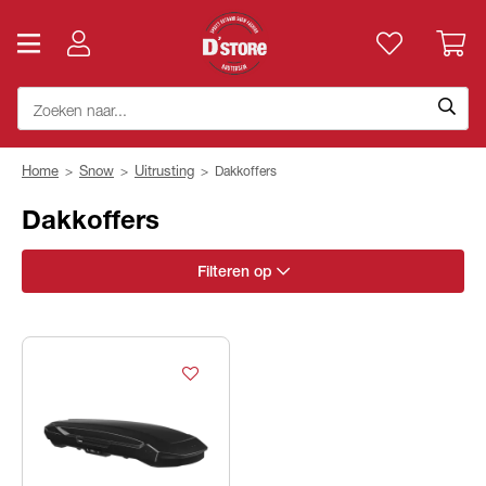
Home
>
Snow
>
Uitrusting
>
Dakkoffers
Dakkoffers
Filteren op
Maat
Kleuren