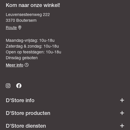
Kom naar onze winkel!
Leuvensesteenweg 222
3370 Boutersem
Route
Maandag-vrijdag: 10u-18u
Zaterdag & zondag: 10u-18u
Open op feestdagen: 10u-18u
Dinsdag gelsoten
Meer info
D'Store info
Werken bij D'Store
D'Store producten
Openingsuren
Acties & promoties
D'Store diensten