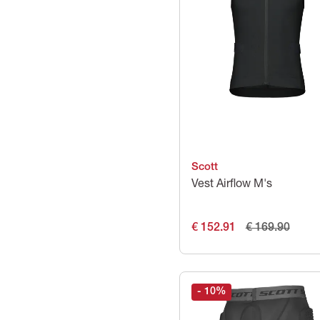
Scott
Vest Airflow M's
€ 152.91
€ 169.90
- 10
%