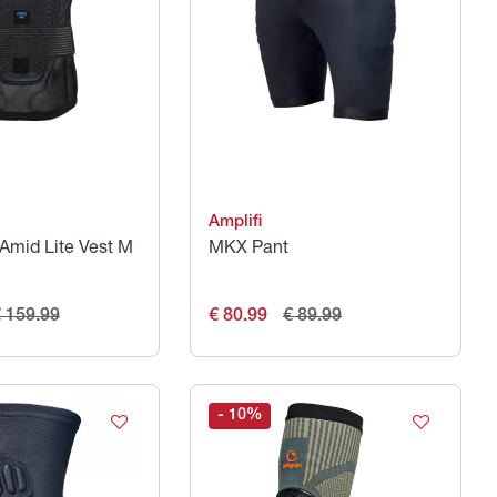
Amplifi
 Amid Lite Vest M
MKX Pant
 159.99
€ 80.99
€ 89.99
- 10
%