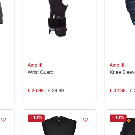
Amplifi
Amplifi
Wrist Guard
Knee Sleev
€ 26.99
€ 29.99
€ 32.39
€ 
- 10
%
- 10
%