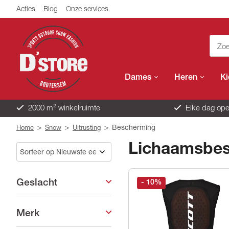
Acties
Blog
Onze services
Dames
Heren
K
2000 m² winkelruimte
Elke dag ope
>
>
>
Bescherming
Home
Snow
Uitrusting
Lichaamsbes
Geslacht
- 10
%
Merk