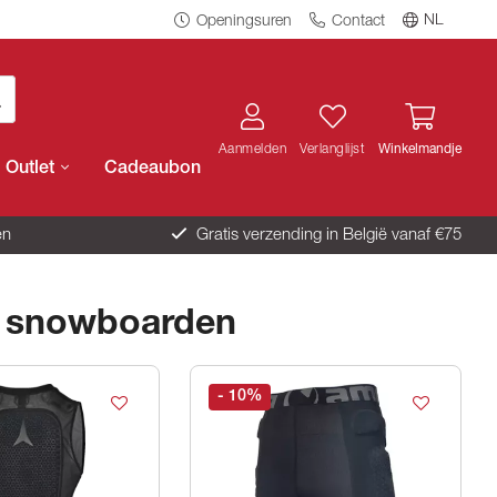
NL
Openingsuren
Contact
Aanmelden
Verlanglijst
Winkelmandje
Outlet
Cadeaubon
en
Gratis verzending in België vanaf €75
f snowboarden
- 10
%