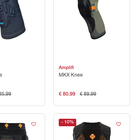
Amplifi
e
MKX Knee
35.99
€ 80.99
€ 89.99
- 10
%