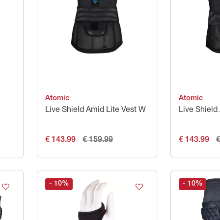
Atomic
Atomic
Live Shield Amid Lite Vest W
Live Shield
€ 143.99
€ 159.99
€ 143.99
€
- 10
%
- 10
%