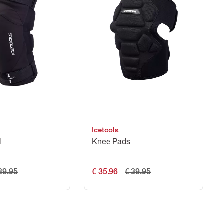
Icetools
d
Knee Pads
89.95
€ 35.96
€ 39.95