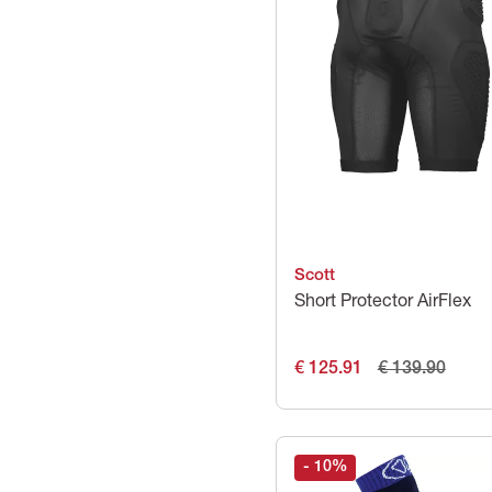
Scott
Short Protector AirFlex
€ 125.91
€ 139.90
- 10
%