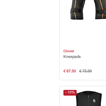
Clover
Kneepads
€ 67.50
€ 75.00
- 10
%