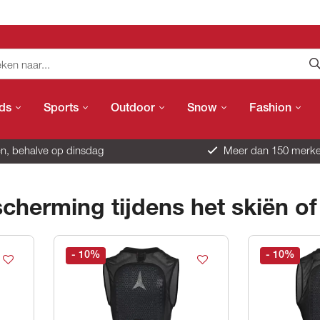
ids
Sports
Outdoor
Snow
Fashion
n, behalve op dinsdag
Meer dan 150 merk
cherming tijdens het skiën o
- 10
%
- 10
%