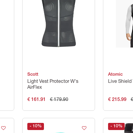
Scott
Atomic
Light Vest Protector W's
Live Shield
AirFlex
€ 161.91
€ 179.90
€ 215.99
€
- 10
%
- 10
%