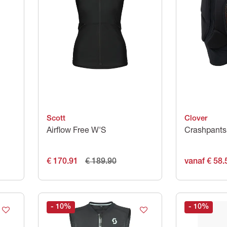
Scott
Clover
Airflow Free W'S
Crashpants
€ 170.91
€ 189.90
vanaf € 58.
- 10
%
- 10
%