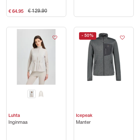
€ 129.90
€ 64.95
- 50
%
Luhta
Icepeak
Inginmaa
Manter