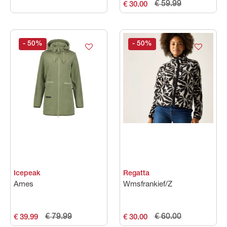
€ 59.99
€ 30.00
- 50
%
- 50
%
Icepeak
Regatta
Ames
Wmsfrankief/Z
€ 79.99
€ 60.00
€ 39.99
€ 30.00