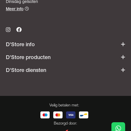
Dinsdag gelsoten
Meer info
D'Store info
Werken bij D'Store
D'Store producten
Openingsuren
Acties & promoties
D'Store diensten
Veelgestelde vragen
Dames
Ski- & snowboardverhuur
Heren
Onderhoudsatelier
Kids
Besnaring
Veilig betalen met:
Cadeaubonnen
Opdruk
Herroeping
Bootfitting
Bezorgd door: