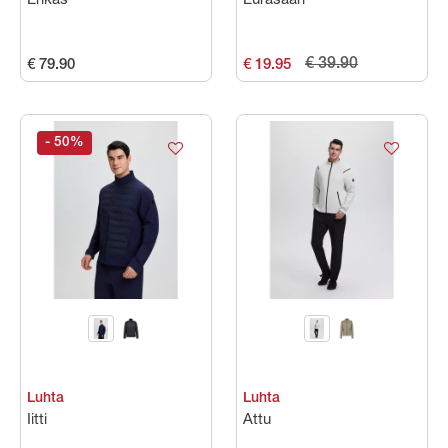
Erikas
Eurasaari
€ 39.90
€ 79.90
€ 19.95
- 50
%
Luhta
Luhta
Iitti
Attu