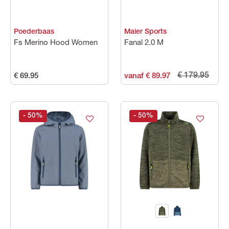
Poederbaas
Maier Sports
Fs Merino Hood Women
Fanal 2.0 M
€ 179.95
€ 69.95
vanaf € 89.97
- 50
%
- 50
%