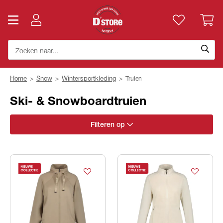
Home
>
Snow
>
Wintersportkleding
>
Truien
Ski- & Snowboardtruien
Filteren op
Geslacht
Merk