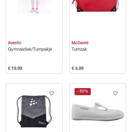
Categorie
Maat
Avento
McDavid
Kleuren
Gymnastiek/Turnpakje
Turnzak
Prijs
€ 19.99
€ 4.99
- 50
%