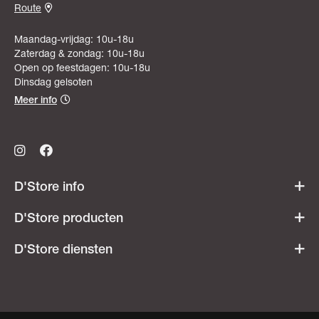
Route
Maandag-vrijdag: 10u-18u
Zaterdag & zondag: 10u-18u
Open op feestdagen: 10u-18u
Dinsdag gelsoten
Meer info
D'Store info
Werken bij D'Store
D'Store producten
Openingsuren
Acties & promoties
D'Store diensten
Veelgestelde vragen
Dames
Ski- & snowboardverhuur
Heren
Onderhoudsatelier