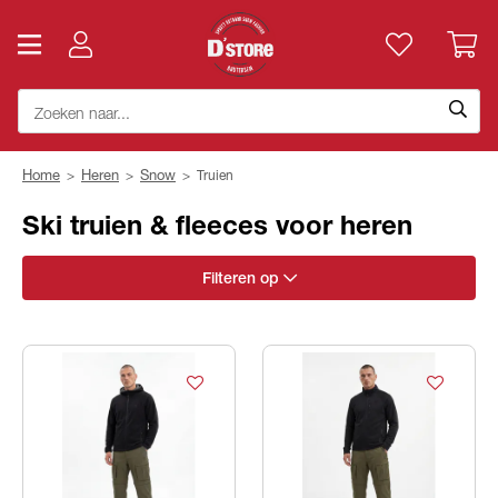
Home
>
Heren
>
Snow
>
Truien
Ski truien & fleeces voor heren
Filteren op
Merk
Categorie