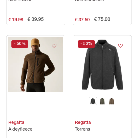
Man Sweat
Camberfleece
€ 39.95
€ 75.00
€ 19.98
€ 37.50
- 50
%
- 50
%
Regatta
Regatta
Aideyfleece
Torrens