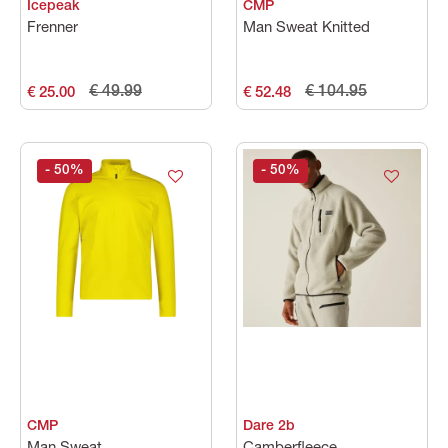
Icepeak
CMP
Frenner
Man Sweat Knitted
€ 49.99
€ 104.95
€ 25.00
€ 52.48
- 50
%
- 50
%
CMP
Dare 2b