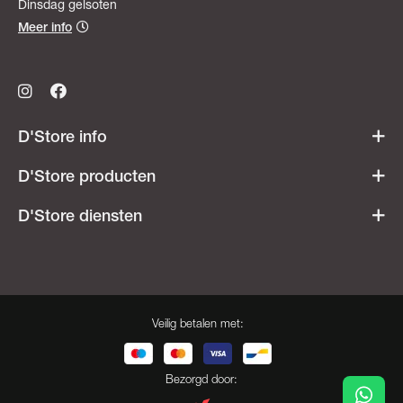
Dinsdag gelsoten
Meer info
D'Store info
Werken bij D'Store
D'Store producten
Openingsuren
Acties & promoties
D'Store diensten
Veelgestelde vragen
Dames
Ski- & snowboardverhuur
Heren
Onderhoudsatelier
Kids
Besnaring
Veilig betalen met:
Cadeaubonnen
Opdruk
Herroeping
Bootfitting
Bezorgd door: