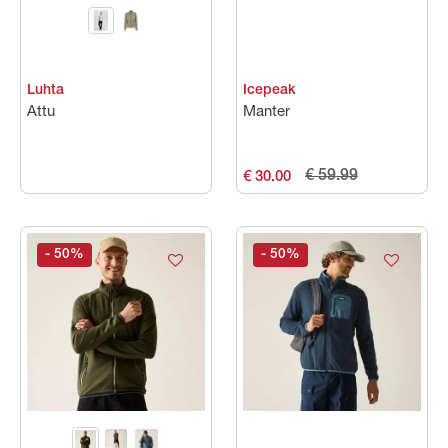
Luhta
Icepeak
Attu
Manter
€ 59.99
€ 30.00
- 50
%
- 50
%