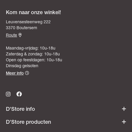
Kom naar onze winkel!
Leuvensesteenweg 222
3370 Boutersem
Route
Maandag-vrijdag: 10u-18u
Zaterdag & zondag: 10u-18u
Open op feestdagen: 10u-18u
Dinsdag gelsoten
Meer info
D'Store info
Werken bij D'Store
D'Store producten
Openingsuren