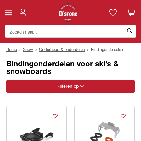
Home
>
Snow
>
Onderhoud & onderdelen
>
Bindingonderdelen
Bindingonderdelen voor ski’s &
snowboards
Filteren op
Merk
Maat