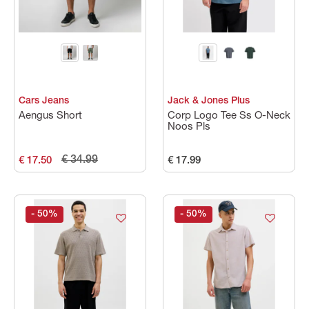
Maat
Kleuren
Cars Jeans
Jack & Jones Plus
Prijs
Aengus Short
Corp Logo Tee Ss O-Neck
Noos Pls
€ 34.99
€ 17.50
€ 17.99
- 50
%
- 50
%