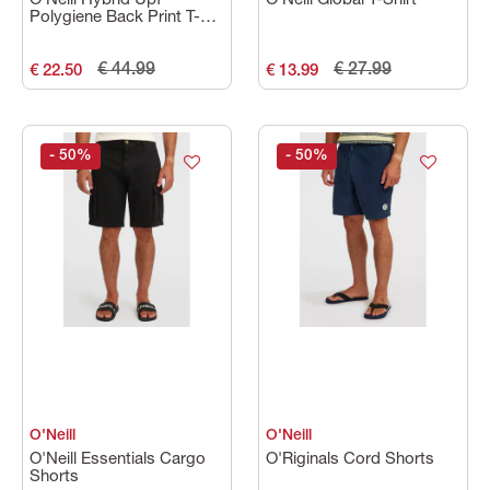
O'Neill Hybrid Upf
O'Neill Global T-Shirt
Polygiene Back Print T-
Shirt
€ 44.99
€ 27.99
€ 22.50
€ 13.99
- 50
%
- 50
%
O'Neill
O'Neill
O'Neill Essentials Cargo
O'Riginals Cord Shorts
Shorts