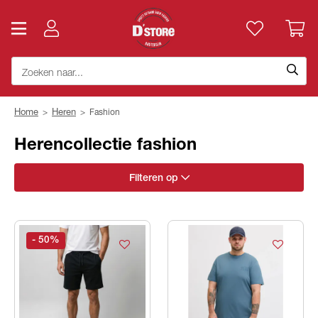
Home
>
Heren
>
Fashion
Herencollectie fashion
Filteren op
- 50
%
Merk
Categorie