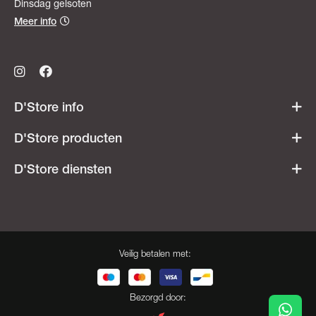
Dinsdag gelsoten
Meer info
D'Store info
Werken bij D'Store
D'Store producten
Openingsuren
Acties & promoties
D'Store diensten
Veelgestelde vragen
Dames
Ski- & snowboardverhuur
Heren
Onderhoudsatelier
Kids
Besnaring
Veilig betalen met:
Cadeaubonnen
Opdruk
Herroeping
Bootfitting
Bezorgd door: