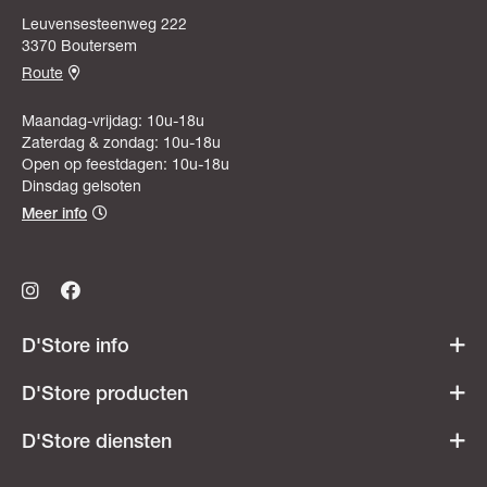
Leuvensesteenweg 222
3370 Boutersem
Route
Maandag-vrijdag: 10u-18u
Zaterdag & zondag: 10u-18u
Open op feestdagen: 10u-18u
Dinsdag gelsoten
Meer info
D'Store info
Werken bij D'Store
D'Store producten
Openingsuren
Acties & promoties
D'Store diensten
Veelgestelde vragen
Dames
Ski- & snowboardverhuur