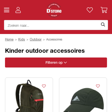
Home
>
Kids
>
Outdoor
>
Accessoires
Kinder outdoor accessoires
Filteren op
Merk
Categorie