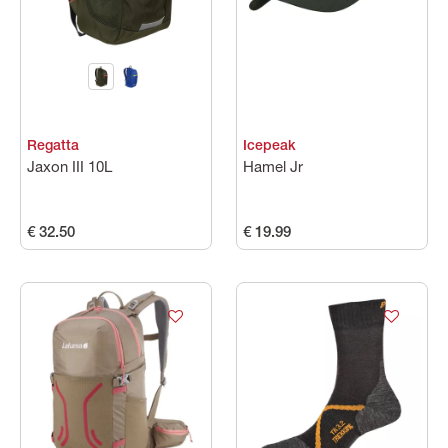
Maat
Kleuren
Regatta
Icepeak
Prijs
Jaxon III 10L
Hamel Jr
€ 32.50
€ 19.99