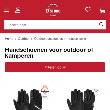
Home
>
Outdoor
>
Outdooraccessoires
>
Handschoenen
Handschoenen voor outdoor of
kamperen
Filteren op
Geslacht
Merk