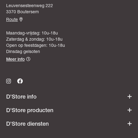
Leuvensesteenweg 222
3370 Boutersem
Route
Maandag-vrijdag: 10u-18u
Zaterdag & zondag: 10u-18u
Open op feestdagen: 10u-18u
Dinsdag gelsoten
Meer info
D'Store info
Werken bij D'Store
D'Store producten
Openingsuren
Acties & promoties
D'Store diensten
Veelgestelde vragen
Dames
Ski- & snowboardverhuur