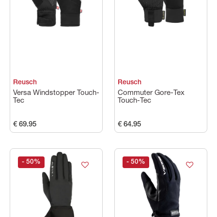
Maat
Kleuren
Reusch
Reusch
Prijs
Versa Windstopper Touch-
Commuter Gore-Tex
Tec
Touch-Tec
€ 69.95
€ 64.95
- 50
%
- 50
%