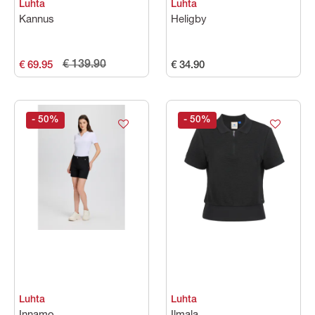
Luhta
Luhta
Kannus
Heligby
€ 139.90
€ 69.95
€ 34.90
- 50
%
- 50
%
Luhta
Luhta