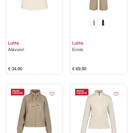
Maat
Kleuren
Luhta
Luhta
Prijs
Alavuori
Evois
€ 34.90
€ 69.90