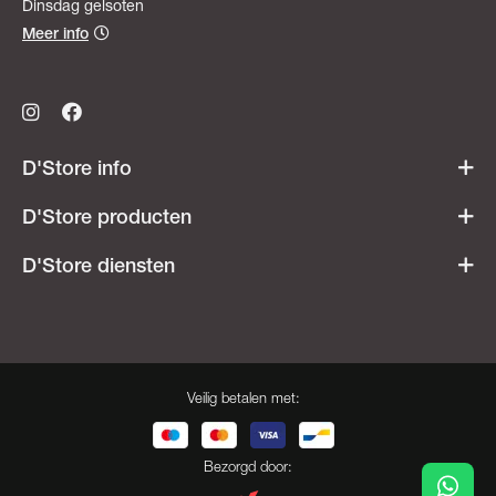
Dinsdag gelsoten
Meer info
D'Store info
Werken bij D'Store
D'Store producten
Openingsuren
Acties & promoties
D'Store diensten
Veelgestelde vragen
Dames
Ski- & snowboardverhuur
Heren
Onderhoudsatelier
Kids
Besnaring
Veilig betalen met:
Cadeaubonnen
Opdruk
Herroeping
Bootfitting
Bezorgd door: