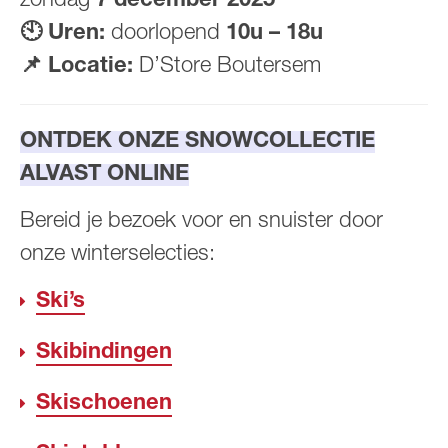
zondag
7 december 2025
🕙 Uren:
doorlopend
10u – 18u
📌 Locatie:
D’Store Boutersem
ONTDEK ONZE SNOWCOLLECTIE
ALVAST ONLINE
Bereid je bezoek voor en snuister door
onze winterselecties:
Ski’s
Skibindingen
Skischoenen