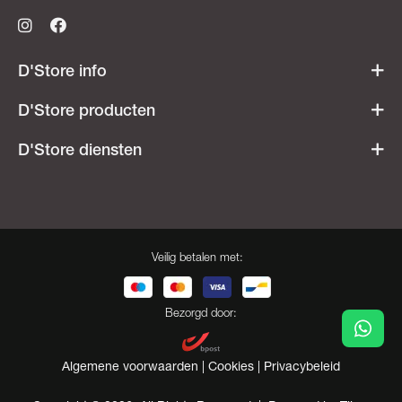
D'Store info
Werken bij D'Store
D'Store producten
Openingsuren
Acties & promoties
D'Store diensten
Veelgestelde vragen
Dames
Ski- & snowboardverhuur
Heren
Onderhoudsatelier
Kids
Besnaring
Veilig betalen met:
Cadeaubonnen
Opdruk
Herroeping
Bootfitting
Bezorgd door:
Algemene voorwaarden
Cookies
Privacybeleid