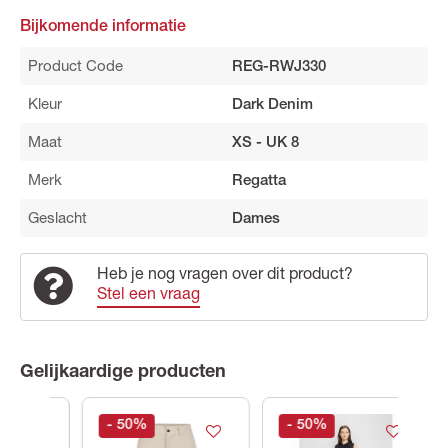
Bijkomende informatie
Product Code
REG-RWJ330
Kleur
Dark Denim
Maat
XS - UK 8
Merk
Regatta
Geslacht
Dames
Heb je nog vragen over dit product?
Stel een vraag
Gelijkaardige producten
- 50
%
- 50
%
- 