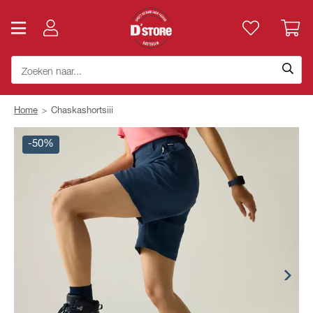
Home
>
Chaskashortsiii
-50%