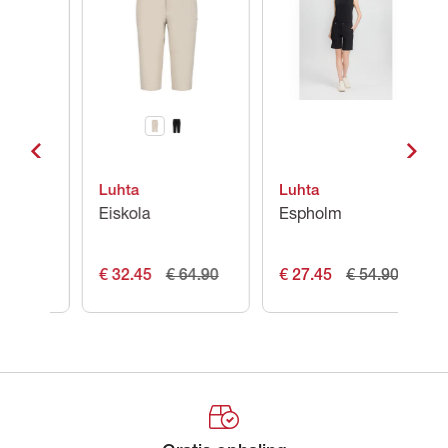
Luhta
Luhta
Ic
Eiskola
Espholm
Be
0
€ 32.45
€ 64.90
€ 27.45
€ 54.90
€ 