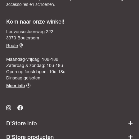
accessoires en schoenen.
Kom naar onze winkel!
Leuvensesteenweg 222
3370 Boutersem
Route
Maandag-vrijdag: 10u-18u
Zaterdag & zondag: 10u-18u
Open op feestdagen: 10u-18u
Dinsdag gelsoten
Meer info
D'Store info
Werken bij D'Store
D'Store producten